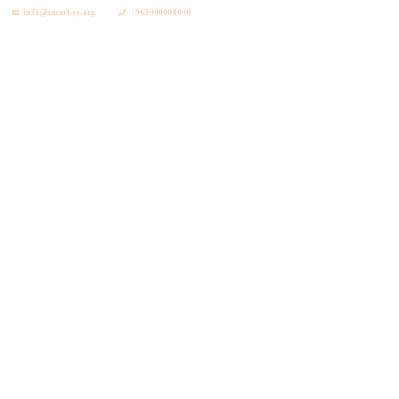
info@smart-sy.org
+963000000000