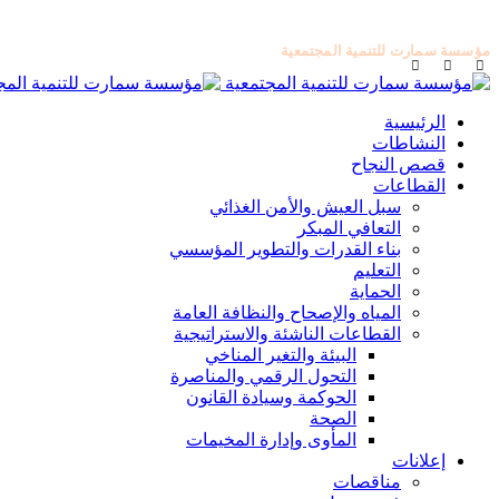
مؤسسة سمارت للتنمية المجتمعية
الرئيسية
النشاطات
قصص النجاح
القطاعات
سبل العيش والأمن الغذائي
التعافي المبكر
بناء القدرات والتطوير المؤسسي
التعليم
الحماية
المياه والإصحاح والنظافة العامة
القطاعات الناشئة والاستراتيجية
البيئة والتغير المناخي
التحول الرقمي والمناصرة
الحوكمة وسيادة القانون
الصحة
المأوى وإدارة المخيمات
إعلانات
مناقصات