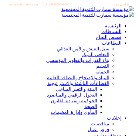
تواصل معنا:
info@smart-sy.org
+963000000000
الرئيسية
النشاطات
قصص النجاح
القطاعات
سبل العيش والأمن الغذائي
التعافي المبكر
بناء القدرات والتطوير المؤسسي
التعليم
الحماية
المياه والإصحاح والنظافة العامة
القطاعات الناشئة والاستراتيجية
البيئة والتغير المناخي
التحول الرقمي والمناصرة
الحوكمة وسيادة القانون
الصحة
المأوى وإدارة المخيمات
إعلانات
مناقصات
فرص عمل
مدونة سمارت