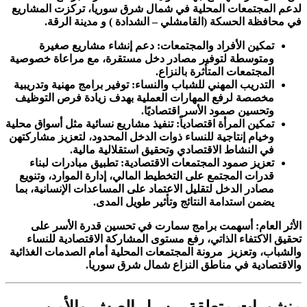
لدعم المجتمعات المحلية في شمال شرق سوريا، تركزت المشاريع
في محافظة الحسكة (القامشلي – الشدادة ) و مدينة الرقة.
تمكين الأفراد والمجتمعات
:
دعم إنشاء مشاريع صغيرة
ومتوسطة لتوفير مصادر دخل مستقرة، مع مراعاة خصوصية
المجتمعات المتأثرة بالنزاع
.
التدريب المهني للشباب والنساء
:
توفير برامج مهنية وتدريبية
مخصصة لرفع المهارات العملية بهدف زيادة فرص التوظيف
وتحسين صمود الأسر اقتصاديًا
.
تمكين المرأة اقتصادياً
:
تنفيذ مشاريع نسائية مثل أسواق محلية
وخيام إنتاجية للنساء ذوات الدخل المحدود، لتعزيز مشاركتهن
في النشاط الاقتصادي وتحقيق استقلالية مالية
.
تعزيز صمود المجتمعات الاقتصادية
:
تطبيق مبادرات لبناء
قدرات المجتمع على التخطيط المالي، إدارة الموارد، وتنويع
مصادر الدخل لتقليل الاعتماد على المساعدات الإنسانية، بما
يضمن استدامة النتائج وتأثير طويل المدى
.
الأثر العام
:
أسهمت برامج سمارت في تحسين قدرة الأسر على
تحقيق الاكتفاء الذاتي، رفع مستوى المشاركة الاقتصادية للنساء
والشباب، وتعزيز
مرونة
المجتمعات المحلية أمام الصدمات الغذائية
والاقتصادية في مناطق النزاع شمال شرق سوريا
.