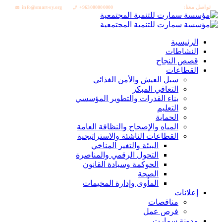
تواصل معنا:
info@smart-sy.org
+963000000000
الرئيسية
النشاطات
قصص النجاح
القطاعات
سبل العيش والأمن الغذائي
التعافي المبكر
بناء القدرات والتطوير المؤسسي
التعليم
الحماية
المياه والإصحاح والنظافة العامة
القطاعات الناشئة والاستراتيجية
البيئة والتغير المناخي
التحول الرقمي والمناصرة
الحوكمة وسيادة القانون
الصحة
المأوى وإدارة المخيمات
إعلانات
مناقصات
فرص عمل
مدونة سمارت