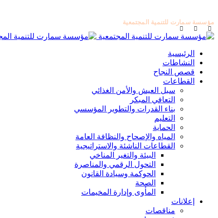
مؤسسة سمارت للتنمية المجتمعية
الرئيسية
النشاطات
قصص النجاح
القطاعات
سبل العيش والأمن الغذائي
التعافي المبكر
بناء القدرات والتطوير المؤسسي
التعليم
الحماية
المياه والإصحاح والنظافة العامة
القطاعات الناشئة والاستراتيجية
البيئة والتغير المناخي
التحول الرقمي والمناصرة
الحوكمة وسيادة القانون
الصحة
المأوى وإدارة المخيمات
إعلانات
مناقصات