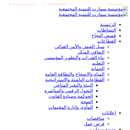
تواصل معنا:
info@smart-sy.org
+963000000000
الرئيسية
النشاطات
قصص النجاح
القطاعات
سبل العيش والأمن الغذائي
التعافي المبكر
بناء القدرات والتطوير المؤسسي
التعليم
الحماية
المياه والإصحاح والنظافة العامة
القطاعات الناشئة والاستراتيجية
البيئة والتغير المناخي
التحول الرقمي والمناصرة
الحوكمة وسيادة القانون
الصحة
المأوى وإدارة المخيمات
إعلانات
مناقصات
فرص عمل
مدونة سمارت