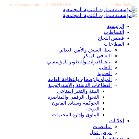
تواصل معنا:
info@smart-sy.org
+963000000000
الرئيسية
النشاطات
قصص النجاح
القطاعات
سبل العيش والأمن الغذائي
التعافي المبكر
بناء القدرات والتطوير المؤسسي
التعليم
الحماية
المياه والإصحاح والنظافة العامة
القطاعات الناشئة والاستراتيجية
البيئة والتغير المناخي
التحول الرقمي والمناصرة
الحوكمة وسيادة القانون
الصحة
المأوى وإدارة المخيمات
إعلانات
مناقصات
فرص عمل
مدونة سمارت